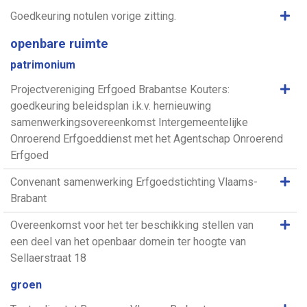
Same
Goedkeuring notulen vorige zitting.
openbare ruimte
patrimonium
Same
Projectvereniging Erfgoed Brabantse Kouters:
goedkeuring beleidsplan i.k.v. hernieuwing
samenwerkingsovereenkomst Intergemeentelijke
Onroerend Erfgoeddienst met het Agentschap Onroerend
Erfgoed
Same
Convenant samenwerking Erfgoedstichting Vlaams-
Brabant
Same
Overeenkomst voor het ter beschikking stellen van
een deel van het openbaar domein ter hoogte van
Sellaerstraat 18
groen