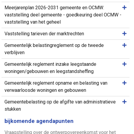
Same
Meerjarenplan 2026-2031 gemeente en OCMW:
vaststelling deel gemeente - goedkeuring deel OCMW -
vaststelling van het geheel
Same
Vaststelling tarieven der marktrechten
Same
Gemeentelijk belastingreglement op de tweede
verblijven
Same
Gemeentelijk reglement inzake leegstaande
woningen/gebouwen en leegstandsheffing
Same
Gemeentelijk reglement opname en belasting van
verwaarloosde woningen en gebouwen
Same
Gemeentebelasting op de afgifte van administratieve
stukken
bijkomende agendapunten
Vraagstelling over de ontwerpovereenkomst voor het