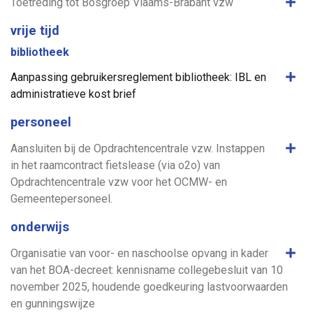
Same
Toetreding tot Bosgroep Vlaams-Brabant vzw
vrije tijd
bibliotheek
Same
Aanpassing gebruikersreglement bibliotheek: IBL en
administratieve kost brief
personeel
Same
Aansluiten bij de Opdrachtencentrale vzw. Instappen
in het raamcontract fietslease (via o2o) van
Opdrachtencentrale vzw voor het OCMW- en
Gemeentepersoneel.
onderwijs
Same
Organisatie van voor- en naschoolse opvang in kader
van het BOA-decreet: kennisname collegebesluit van 10
november 2025, houdende goedkeuring lastvoorwaarden
en gunningswijze