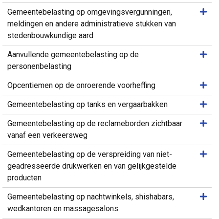
Same
Gemeentebelasting op omgevingsvergunningen,
meldingen en andere administratieve stukken van
stedenbouwkundige aard
Same
Aanvullende gemeentebelasting op de
personenbelasting
Same
Opcentiemen op de onroerende voorheffing
Same
Gemeentebelasting op tanks en vergaarbakken
Same
Gemeentebelasting op de reclameborden zichtbaar
vanaf een verkeersweg
Same
Gemeentebelasting op de verspreiding van niet-
geadresseerde drukwerken en van gelijkgestelde
producten
Same
Gemeentebelasting op nachtwinkels, shishabars,
wedkantoren en massagesalons