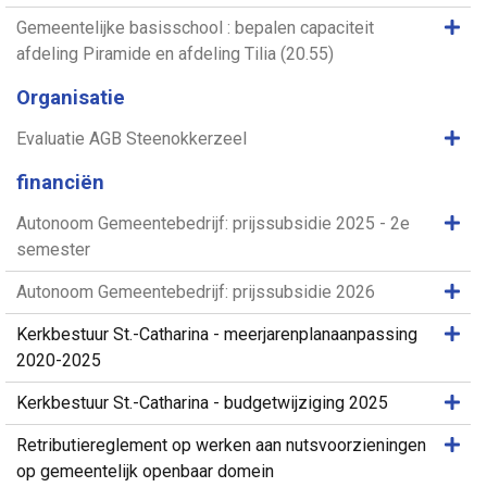
Same
Gemeentelijke basisschool : bepalen capaciteit
afdeling Piramide en afdeling Tilia (20.55)
Organisatie
Same
Evaluatie AGB Steenokkerzeel
financiën
Same
Autonoom Gemeentebedrijf: prijssubsidie 2025 - 2e
semester
Same
Autonoom Gemeentebedrijf: prijssubsidie 2026
Same
Kerkbestuur St.-Catharina - meerjarenplanaanpassing
2020-2025
Same
Kerkbestuur St.-Catharina - budgetwijziging 2025
Same
Retributiereglement op werken aan nutsvoorzieningen
op gemeentelijk openbaar domein