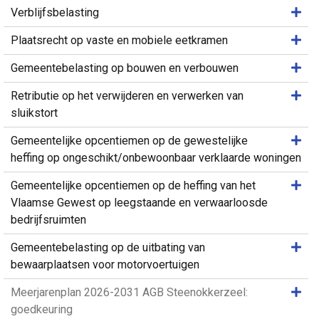
Same
Verblijfsbelasting
Same
Plaatsrecht op vaste en mobiele eetkramen
Same
Gemeentebelasting op bouwen en verbouwen
Same
Retributie op het verwijderen en verwerken van
sluikstort
Same
Gemeentelijke opcentiemen op de gewestelijke
heffing op ongeschikt/onbewoonbaar verklaarde woningen
Same
Gemeentelijke opcentiemen op de heffing van het
Vlaamse Gewest op leegstaande en verwaarloosde
bedrijfsruimten
Same
Gemeentebelasting op de uitbating van
bewaarplaatsen voor motorvoertuigen
Same
Meerjarenplan 2026-2031 AGB Steenokkerzeel:
goedkeuring