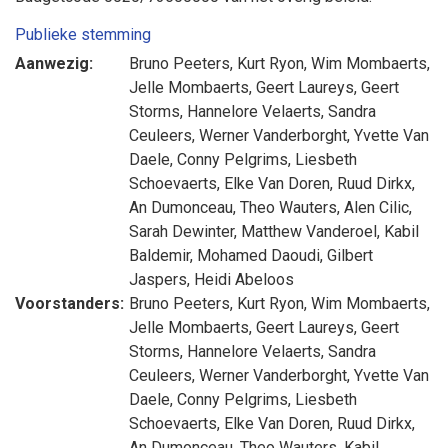
Publieke stemming
Aanwezig:
Bruno Peeters
,
Kurt Ryon
,
Wim Mombaerts
,
Jelle Mombaerts
,
Geert Laureys
,
Geert
Storms
,
Hannelore Velaerts
,
Sandra
Ceuleers
,
Werner Vanderborght
,
Yvette Van
Daele
,
Conny Pelgrims
,
Liesbeth
Schoevaerts
,
Elke Van Doren
,
Ruud Dirkx
,
An Dumonceau
,
Theo Wauters
,
Alen Cilic
,
Sarah Dewinter
,
Matthew Vanderoel
,
Kabil
Baldemir
,
Mohamed Daoudi
,
Gilbert
Jaspers
,
Heidi Abeloos
Voorstanders:
Bruno Peeters
,
Kurt Ryon
,
Wim Mombaerts
,
Jelle Mombaerts
,
Geert Laureys
,
Geert
Storms
,
Hannelore Velaerts
,
Sandra
Ceuleers
,
Werner Vanderborght
,
Yvette Van
Daele
,
Conny Pelgrims
,
Liesbeth
Schoevaerts
,
Elke Van Doren
,
Ruud Dirkx
,
An Dumonceau
,
Theo Wauters
,
Kabil