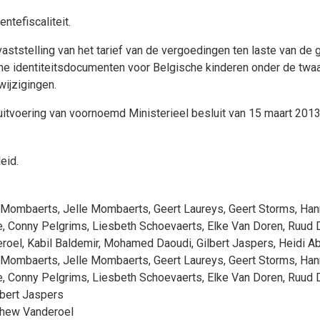
tefiscaliteit.
vaststelling van het tarief van de vergoedingen ten laste van de
che identiteitsdocumenten voor Belgische kinderen onder de twaa
ijzigingen.
voering van voornoemd Ministerieel besluit van 15 maart 2013, 
eid.
 Mombaerts
,
Jelle Mombaerts
,
Geert Laureys
,
Geert Storms
,
Han
e
,
Conny Pelgrims
,
Liesbeth Schoevaerts
,
Elke Van Doren
,
Ruud D
roel
,
Kabil Baldemir
,
Mohamed Daoudi
,
Gilbert Jaspers
,
Heidi A
 Mombaerts
,
Jelle Mombaerts
,
Geert Laureys
,
Geert Storms
,
Han
e
,
Conny Pelgrims
,
Liesbeth Schoevaerts
,
Elke Van Doren
,
Ruud D
lbert Jaspers
hew Vanderoel