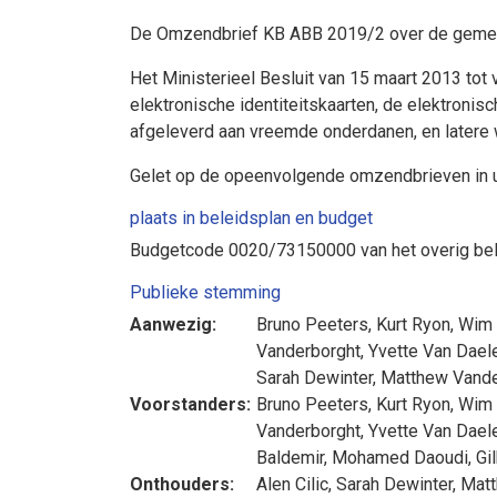
De Omzendbrief KB ABB 2019/2 over de gemeen
Het Ministerieel Besluit van 15 maart 2013 tot 
elektronische identiteitskaarten, de elektronis
afgeleverd aan vreemde onderdanen, en latere w
Gelet op de opeenvolgende omzendbrieven in uit
plaats in beleidsplan en budget
Budgetcode 0020/73150000 van het overig bel
Publieke stemming
Aanwezig:
Bruno Peeters
,
Kurt Ryon
,
Wim
Vanderborght
,
Yvette Van Dael
Sarah Dewinter
,
Matthew Vande
Voorstanders:
Bruno Peeters
,
Kurt Ryon
,
Wim
Vanderborght
,
Yvette Van Dael
Baldemir
,
Mohamed Daoudi
,
Gi
Onthouders:
Alen Cilic
,
Sarah Dewinter
,
Matt