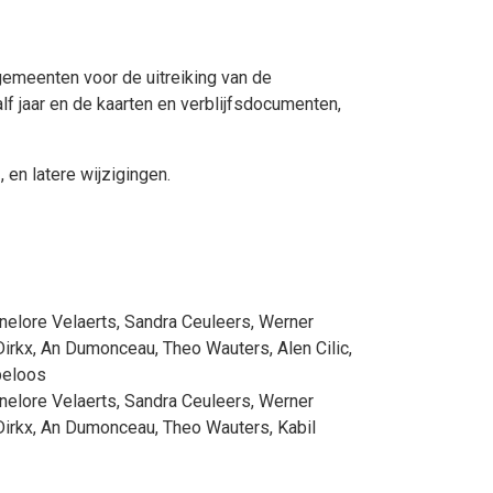
 gemeenten voor de uitreiking van de
lf jaar en de kaarten en verblijfsdocumenten,
en latere wijzigingen.
nelore Velaerts
,
Sandra Ceuleers
,
Werner
irkx
,
An Dumonceau
,
Theo Wauters
,
Alen Cilic
,
beloos
nelore Velaerts
,
Sandra Ceuleers
,
Werner
irkx
,
An Dumonceau
,
Theo Wauters
,
Kabil