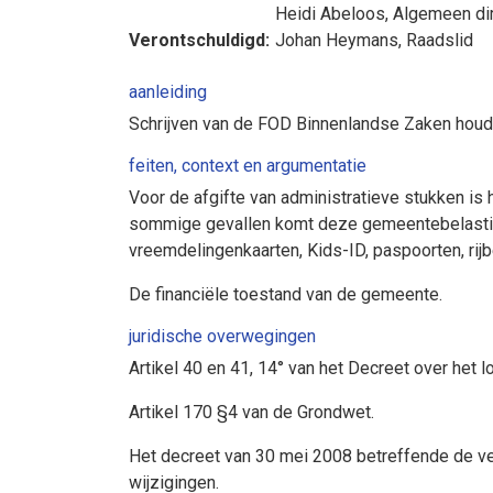
Heidi Abeloos
, Algemeen di
Verontschuldigd:
Johan Heymans
, Raadslid
aanleiding
Schrijven van de FOD Binnenlandse Zaken houde
feiten, context en argumentatie
Voor de afgifte van administratieve stukken is h
sommige gevallen komt deze gemeentebelasting
vreemdelingenkaarten, Kids-ID, paspoorten, rijbew
De financiële toestand van de gemeente.
juridische overwegingen
Artikel 40 en 41, 14° van het Decreet over het 
Artikel 170 §4 van de Grondwet.
Het decreet van 30 mei 2008 betreffende de ves
wijzigingen.