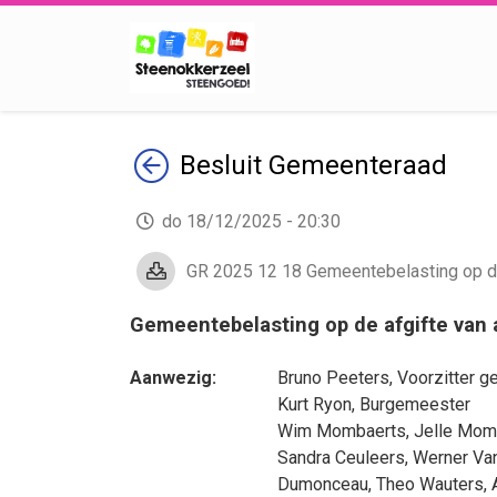
Terug
Besluit
Gemeenteraad
do 18/12/2025 - 20:30
GR 2025 12 18 Gemeentebelasting op de 
Gemeentebelasting op de afgifte van 
Aanwezig:
Bruno Peeters
, Voorzitter 
Kurt Ryon
, Burgemeester
Wim Mombaerts
,
Jelle Mom
Sandra Ceuleers
,
Werner Va
Dumonceau
,
Theo Wauters
,