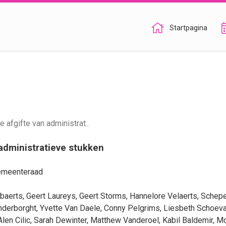
Startpagina
afgifte van administrat..
administratieve stukken
gemeenteraad
baerts
,
Geert Laureys
,
Geert Storms
,
Hannelore Velaerts
, Schep
nderborght
,
Yvette Van Daele
,
Conny Pelgrims
,
Liesbeth Schoeva
Alen Cilic
,
Sarah Dewinter
,
Matthew Vanderoel
,
Kabil Baldemir
,
Mo