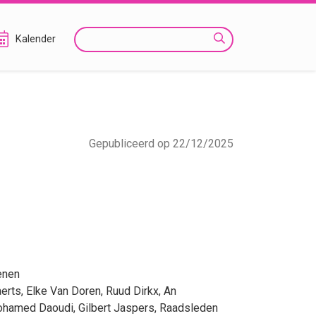
Zoeken
Kalender
Gepubliceerd op 22/12/2025
enen
erts
,
Elke Van Doren
,
Ruud Dirkx
,
An
hamed Daoudi
,
Gilbert Jaspers
, Raadsleden