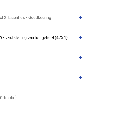
Samenvatting weer
 2: Licenties - Goedkeuring
Samenvatting weer
 vaststelling van het geheel (475.1)
Samenvatting weer
Samenvatting weer
0-fractie)