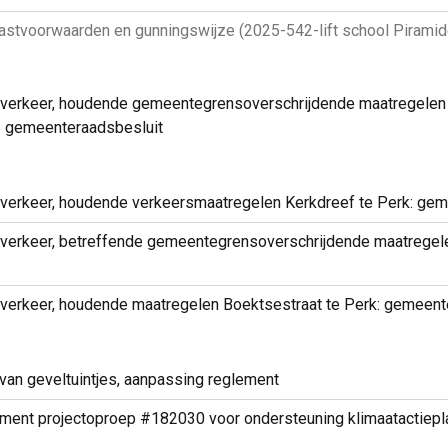
 lastvoorwaarden en gunningswijze (2025-542-lift school Piramid
gverkeer, houdende gemeentegrensoverschrijdende maatregelen 
 gemeenteraadsbesluit
egverkeer, houdende verkeersmaatregelen Kerkdreef te Perk: ge
egverkeer, betreffende gemeentegrensoverschrijdende maatregel
gverkeer, houdende maatregelen Boektsestraat te Perk: gemeent
van geveltuintjes, aanpassing reglement
glement projectoproep #182030 voor ondersteuning klimaatactiepl