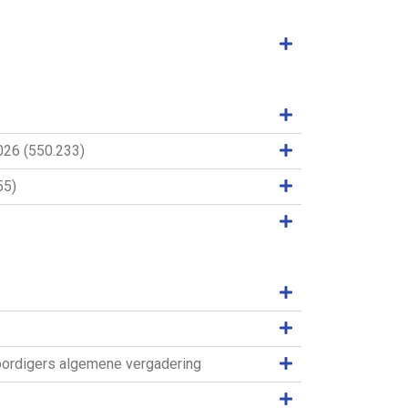
Samenvatting weer
Samenvatting weer
Samenvatting weer
026 (550.233)
Samenvatting weer
55)
Samenvatting weer
Samenvatting weer
Samenvatting weer
Samenvatting weer
woordigers algemene vergadering
Samenvatting weer