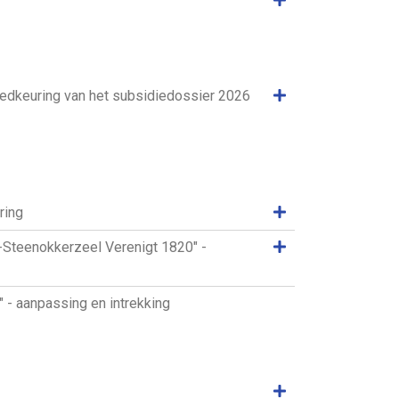
Samenvatting weer
oedkeuring van het subsidiedossier 2026
Samenvatting weer
ring
Samenvatting weer
Steenokkerzeel Verenigt 1820" -
- aanpassing en intrekking
Samenvatting weer