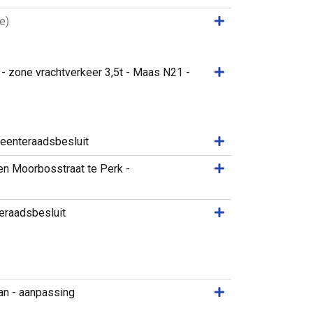
Samenvatting weer
e)
Samenvatting weer
- zone vrachtverkeer 3,5t - Maas N21 -
Samenvatting weer
meenteraadsbesluit
Samenvatting weer
en Moorbosstraat te Perk -
Samenvatting weer
eraadsbesluit
Samenvatting weer
an - aanpassing