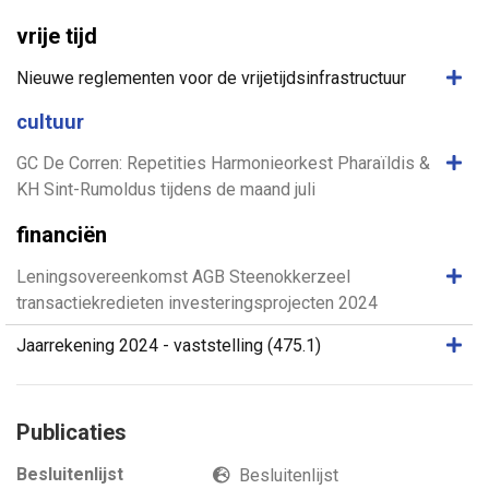
vrije tijd
Same
Nieuwe reglementen voor de vrijetijdsinfrastructuur
cultuur
Same
GC De Corren: Repetities Harmonieorkest Pharaïldis &
KH Sint-Rumoldus tijdens de maand juli
financiën
Same
Leningsovereenkomst AGB Steenokkerzeel
transactiekredieten investeringsprojecten 2024
Same
Jaarrekening 2024 - vaststelling (475.1)
Publicaties
Besluitenlijst
Besluitenlijst