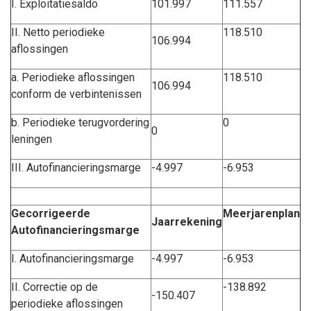
I. Exploitatiesaldo
101.997
111.557
II. Netto periodieke
118.510
106.994
aflossingen
a. Periodieke aflossingen
118.510
106.994
conform de verbintenissen
b. Periodieke terugvordering
0
0
leningen
III. Autofinancieringsmarge
-4.997
-6.953
Gecorrigeerde
Meerjarenplan
Jaarrekening
Autofinancieringsmarge
I. Autofinancieringsmarge
-4.997
-6.953
II. Correctie op de
-138.892
-150.407
periodieke aflossingen