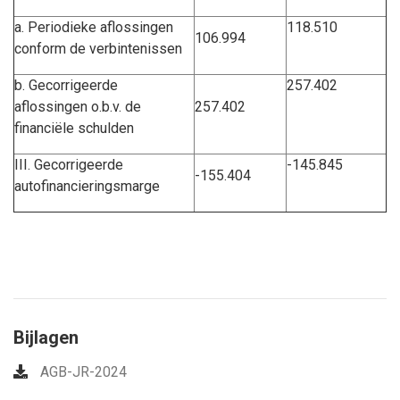
a. Periodieke aflossingen
118.510
106.994
conform de verbintenissen
b. Gecorrigeerde
257.402
aflossingen o.b.v. de
257.402
financiële schulden
III. Gecorrigeerde
-145.845
-155.404
autofinancieringsmarge
Bijlagen
AGB-JR-2024