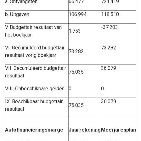
a. Ontvangsten
66.477
721.419
b. Uitgaven
106.994
118.510
V. Budgettair resultaat van
-37.203
1.753
het boekjaar
VI. Gecumuleerd budgettair
73.282
73.282
resultaat vorig boekjaar
VII. Gecumuleerd budgettair
36.079
75.035
resultaat
VIII. Onbeschikbare gelden
0
0
IX. Beschikbaar budgettair
36.079
75.035
resultaat
Autofinancieringsmarge
Jaarrekening
Meerjarenplan