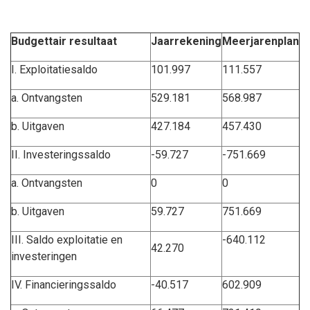
Budgettair resultaat
Jaarrekening
Meerjarenplan
I. Exploitatiesaldo
101.997
111.557
a. Ontvangsten
529.181
568.987
b. Uitgaven
427.184
457.430
II. Investeringssaldo
-59.727
-751.669
a. Ontvangsten
0
0
b. Uitgaven
59.727
751.669
III. Saldo exploitatie en
-640.112
42.270
investeringen
IV. Financieringssaldo
-40.517
602.909