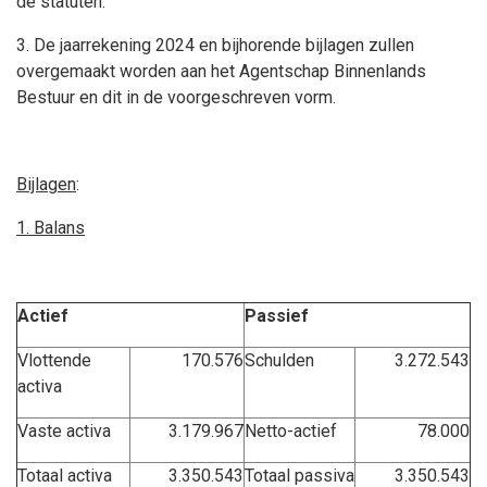
de statuten.
3. De jaarrekening 2024 en bijhorende bijlagen zullen
overgemaakt worden aan het Agentschap Binnenlands
Bestuur en dit in de voorgeschreven vorm.
Bijlagen
:
1. Balans
Actief
Passief
Vlottende
170.576
Schulden
3.272.543
activa
Vaste activa
3.179.967
Netto-actief
78.000
Totaal activa
3.350.543
Totaal passiva
3.350.543