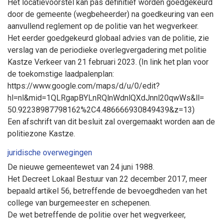
Het locatievoorstel kan pas definitief worden goedgekeurd
door de gemeente (wegbeheerder) na goedkeuring van een
aanvullend reglement op de politie van het wegverkeer.
Het eerder goedgekeurd globaal advies van de politie, zie
verslag van de periodieke overlegvergadering met politie
Kastze Verkeer van 21 februari 2023. (In link het plan voor
de toekomstige laadpalenplan:
https://www.google.com/maps/d/u/0/edit?
hl=nl&mid=1QLRgapBYLnRQlnWdnlQXdJnnl20qwWs&ll=
50.92238987798162%2C4.486666930849439&z=13)
Een afschrift van dit besluit zal overgemaakt worden aan de
politiezone Kastze.
juridische overwegingen
De nieuwe gemeentewet van 24 juni 1988.
Het Decreet Lokaal Bestuur van 22 december 2017, meer
bepaald artikel 56, betreffende de bevoegdheden van het
college van burgemeester en schepenen.
De wet betreffende de politie over het wegverkeer,