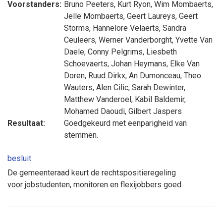
Voorstanders:
Bruno Peeters
,
Kurt Ryon
,
Wim Mombaerts
,
Jelle Mombaerts
,
Geert Laureys
,
Geert
Storms
,
Hannelore Velaerts
,
Sandra
Ceuleers
,
Werner Vanderborght
,
Yvette Van
Daele
,
Conny Pelgrims
,
Liesbeth
Schoevaerts
,
Johan Heymans
,
Elke Van
Doren
,
Ruud Dirkx
,
An Dumonceau
,
Theo
Wauters
,
Alen Cilic
,
Sarah Dewinter
,
Matthew Vanderoel
,
Kabil Baldemir
,
Mohamed Daoudi
,
Gilbert Jaspers
Resultaat:
Goedgekeurd met eenparigheid van
stemmen.
besluit
De gemeenteraad keurt de rechtspositieregeling
voor jobstudenten, monitoren en flexijobbers goed.