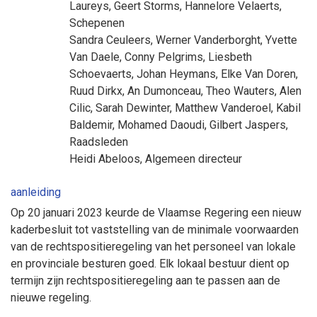
Laureys
,
Geert Storms
,
Hannelore Velaerts
,
Schepenen
Sandra Ceuleers
,
Werner Vanderborght
,
Yvette
Van Daele
,
Conny Pelgrims
,
Liesbeth
Schoevaerts
,
Johan Heymans
,
Elke Van Doren
,
Ruud Dirkx
,
An Dumonceau
,
Theo Wauters
,
Alen
Cilic
,
Sarah Dewinter
,
Matthew Vanderoel
,
Kabil
Baldemir
,
Mohamed Daoudi
,
Gilbert Jaspers
,
Raadsleden
Heidi Abeloos
, Algemeen directeur
aanleiding
Op 20 januari 2023 keurde de Vlaamse Regering een nieuw
kaderbesluit tot vaststelling van de minimale voorwaarden
van de rechtspositieregeling van het personeel van lokale
en provinciale besturen goed. Elk lokaal bestuur dient op
termijn zijn rechtspositieregeling aan te passen aan de
nieuwe regeling.