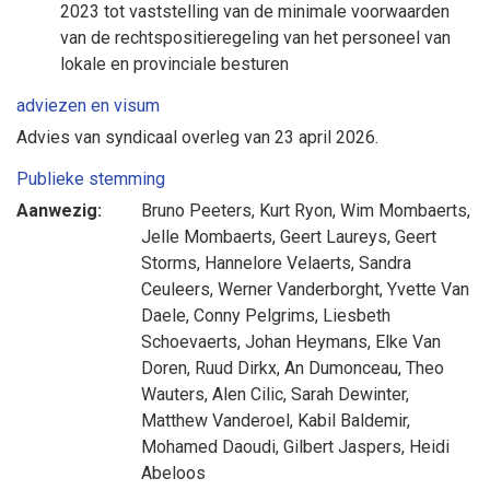
2023 tot vaststelling van de minimale voorwaarden
van de rechtspositieregeling van het personeel van
lokale en provinciale besturen
adviezen en visum
Advies van syndicaal overleg van 23 april 2026.
Publieke stemming
Aanwezig:
Bruno Peeters
,
Kurt Ryon
,
Wim Mombaerts
,
Jelle Mombaerts
,
Geert Laureys
,
Geert
Storms
,
Hannelore Velaerts
,
Sandra
Ceuleers
,
Werner Vanderborght
,
Yvette Van
Daele
,
Conny Pelgrims
,
Liesbeth
Schoevaerts
,
Johan Heymans
,
Elke Van
Doren
,
Ruud Dirkx
,
An Dumonceau
,
Theo
Wauters
,
Alen Cilic
,
Sarah Dewinter
,
Matthew Vanderoel
,
Kabil Baldemir
,
Mohamed Daoudi
,
Gilbert Jaspers
,
Heidi
Abeloos