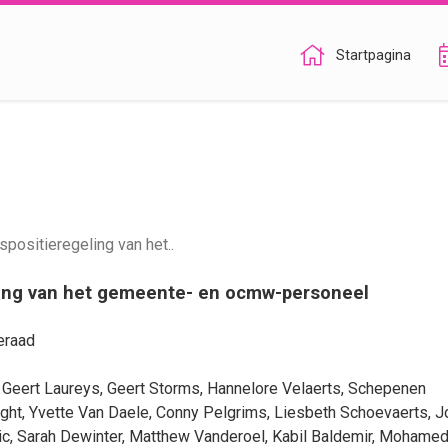
Startpagina
positieregeling van het..
ling van het gemeente- en ocmw-personeel
eraad
,
Geert Laureys
,
Geert Storms
,
Hannelore Velaerts
, Schepenen
ght
,
Yvette Van Daele
,
Conny Pelgrims
,
Liesbeth Schoevaerts
,
J
ic
,
Sarah Dewinter
,
Matthew Vanderoel
,
Kabil Baldemir
,
Mohamed