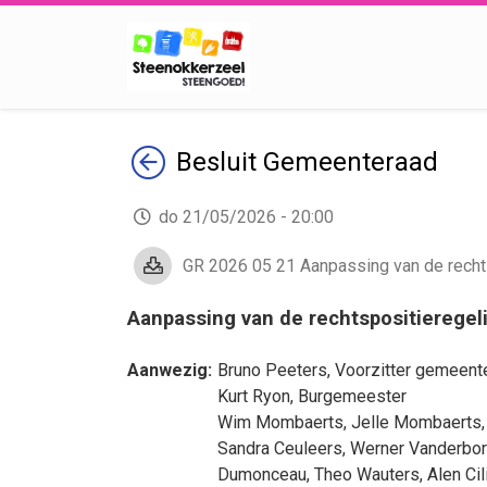
Terug
Besluit
Gemeenteraad
do 21/05/2026 - 20:00
GR 2026 05 21 Aanpassing van de rechts
Aanpassing van de rechtspositierege
Aanwezig:
Bruno Peeters
, Voorzitter gemeent
Kurt Ryon
, Burgemeester
Wim Mombaerts
,
Jelle Mombaerts
Sandra Ceuleers
,
Werner Vanderbor
Dumonceau
,
Theo Wauters
,
Alen Cil