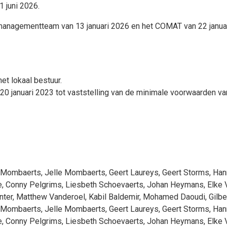
1 juni 2026.
 managementteam van 13 januari 2026 en het COMAT van 22 janua
t lokaal bestuur.
20 januari 2023 tot vaststelling van de minimale voorwaarden va
 Mombaerts
,
Jelle Mombaerts
,
Geert Laureys
,
Geert Storms
,
Han
e
,
Conny Pelgrims
,
Liesbeth Schoevaerts
,
Johan Heymans
,
Elke 
nter
,
Matthew Vanderoel
,
Kabil Baldemir
,
Mohamed Daoudi
,
Gilbe
 Mombaerts
,
Jelle Mombaerts
,
Geert Laureys
,
Geert Storms
,
Han
e
,
Conny Pelgrims
,
Liesbeth Schoevaerts
,
Johan Heymans
,
Elke 