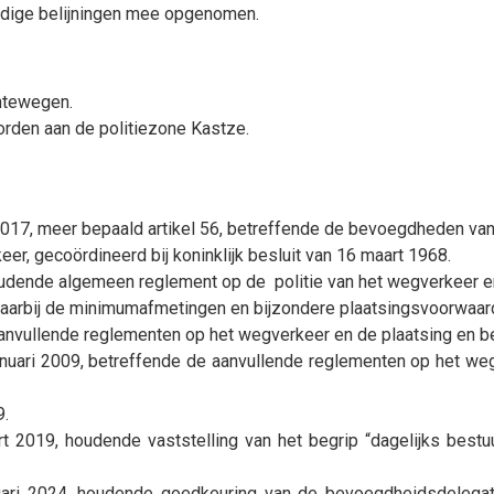
uidige belijningen mee opgenomen.
ntewegen.
worden aan de politiezone Kastze.
017, meer bepaald artikel 56, betreffende de bevoegdheden van
er, gecoördineerd bij koninklijk besluit van 16 maart 1968.
oudende algemeen reglement op de politie van het wegverkeer e
 waarbij de minimumafmetingen en bijzondere plaatsingsvoorwaa
anvullende reglementen op het wegverkeer en de plaatsing en b
nuari 2009, betreffende de aanvullende reglementen op het we
9.
 2019, houdende vaststelling van het begrip “dagelijks bestu
uari 2024, houdende goedkeuring van de b
evoegdheidsdelegat